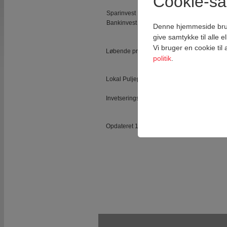
Cookie-s
Sparinvest
Bankinvest
Denne hjemmeside bruger 
give samtykke til alle 
Vi bruger en cookie til
Løbende provision modtages på baggrund af
politik
.
Lokal Puljepension, se særskilt afsnit
Invetseringskonto FRI, se særskilt afsnit
Teknisk
Tekniske cookies er n
Opdateret 19.11.2025
samt indkøbskurv og ka
Statistik
Statistik-cookies bruge
indsamle besøgsstatis