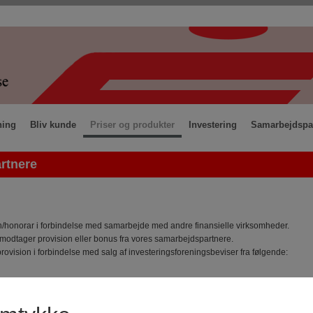
ning
Bliv kunde
Priser og produkter
Investering
Samarbejdspa
rtnere
/honorar i forbindelse med samarbejde med andre finansielle virksomheder.
odtager provision eller bonus fra vores samarbejdspartnere.
ovision i forbindelse med salg af investeringsforeningsbeviser fra følgende:
Løbende provision p.a.
Formidlings