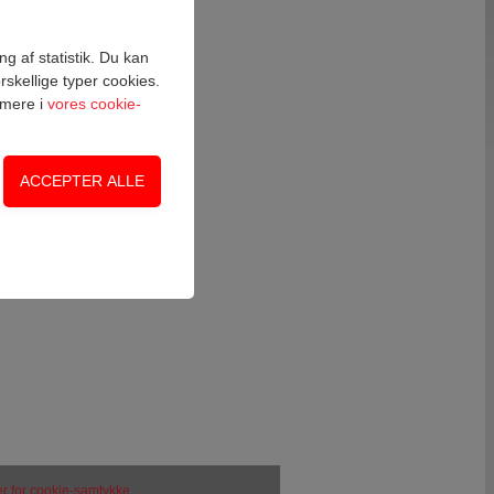
ng af statistik. Du kan
rskellige typer cookies.
s mere i
vores cookie-
on, adgangskontrol
side. Fx ved at
ger for cookie-samtykke