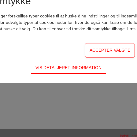
amtykke
0,00 - 0,50 %
0,00 %
0,00 - 0,50 %
0,00 %
forskellige typer cookies til at huske dine indstillinger og til indsamli
eller udvalgte typer af cookies nedenfor, hvor du også kan læse om de fo
 at huske dit valg. Du kan til enhver tid trække dit samtykke tilbage. Læ
 Borbjerg Sparekasses samlede beholdning i disse investeringsforeninger.
VIS DETALJERET INFORMATION
ødvendige for hjemmesidens grundlæggende funktioner som fx navigati
n derfor ikke fravælges.
s til at optimere design, brugervenlighed og effektiviteten af en hjemme
tik om antal besøg og hvordan hjemmesiden bruges.
Indstillin