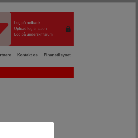
Log på netbank
Upload legitimation
Log på underskriftsrum
rtnere
Kontakt os
Finanstilsynet
honorar