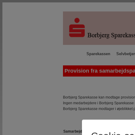
Sparekassen
Selvbetje
Provision fra samarbejdspa
Borbjerg Sparekasse kan modtage provision
Ingen medarbejdere i Borbjerg Sparekasse m
Borbjerg Sparekasse modtager i øjeblikket pr
Samarbejdspartner