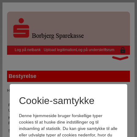
Log på netbank
Upload legitimation
Log på underskriftsrum
Sparekassen
Bestyrelse
Regnskabstal
Bestyrelse
Her kan du se hvem der er valgt i bestyrelsen for Borbjerg Sparekasse
Vilkår for behandling af personoplysninger i Borbjerg Sparekasse (Priv
Cookie-samtykke
Repræsentantskab
Formand,
Aksel Meldgaard
Ryde
Uddannelsesleder
Kend din kunde
Denne hjemmeside bruger forskellige typer
Næstformand,
Henrik Kirkegaard
Borbjerg
Nyttige oplysninger
cookies til at huske dine indstillinger og til
Fysioterapeut
indsamling af statistik. Du kan give samtykke til alle
Klagevejledning
Smedemester
Torben Amstrup
Hvam
eller udvalgte typer af cookies nedenfor, hvor du